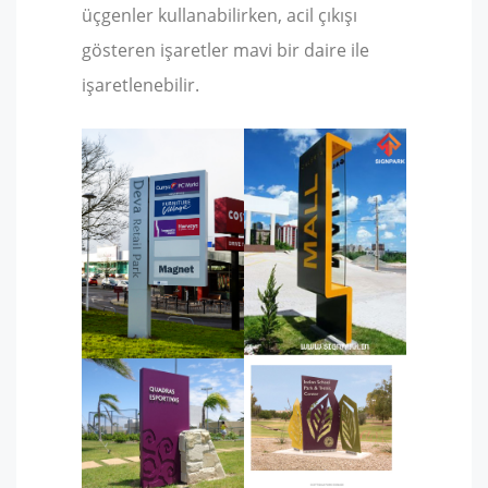
üçgenler kullanabilirken, acil çıkışı
gösteren işaretler mavi bir daire ile
işaretlenebilir.