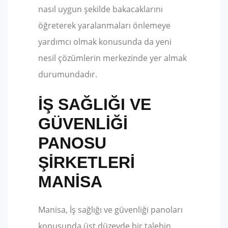
nasıl uygun şekilde bakacaklarını
öğreterek yaralanmaları önlemeye
yardımcı olmak konusunda da yeni
nesil çözümlerin merkezinde yer almak
durumundadır.
İŞ SAĞLIĞI VE
GÜVENLIĞI
PANOSU
ŞIRKETLERI
MANISA
Manisa, İş sağlığı ve güvenliği panoları
konusunda üst düzeyde bir talebin