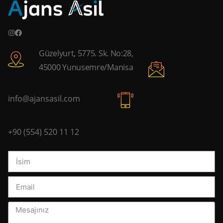
Güzelyurt, 5775. Sk. No:28,
45000 Yunusemre/Manisa
info@ajansasil.com
+90 (554) 520 11 12