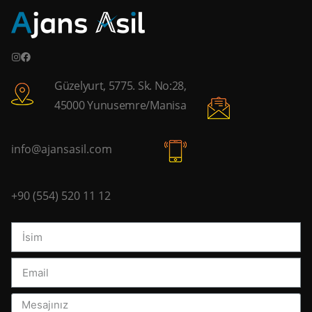
Güzelyurt, 5775. Sk. No:28,
45000 Yunusemre/Manisa
info@ajansasil.com
+90 (554) 520 11 12